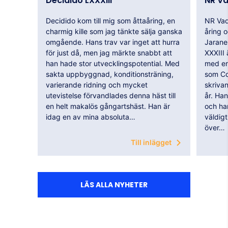
Decidido LXXXIII
NR V
Decidido kom till mig som åttaåring, en
NR Vaq
charmig kille som jag tänkte sälja ganska
åring 
omgående. Hans trav var inget att hurra
Jarane
för just då, men jag märkte snabbt att
XXXIII
han hade stor utvecklingspotential. Med
med en
sakta uppbyggnad, konditionsträning,
som Co
varierande ridning och mycket
skrivan
utevistelse förvandlades denna häst till
år. Han
en helt makalös gångartshäst. Han är
och har
idag en av mina absoluta…
väldigt
över…
Till inlägget
LÄS ALLA NYHETER