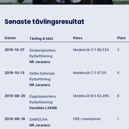
Senaste tävlingsresultat
Datum
Klass
Plats
Tävling & häst
2019-10-27
Medelsvår C:1 68.33%
2
Skabersjöortens
Ryttarförening
NR Jaranero
2019-10-13
Medelsvår C:1 67.5%
5
Södra Sallerups
Ryttarförning
NR Jaranero
2019-08-25
Medelsvår B:5 63.29%
8
Dagstorpsortens
Ryttarförening
Decidido LXXXIII
2019-08-18
PRE-championat
1
DAMOCHA
NR Jaranero