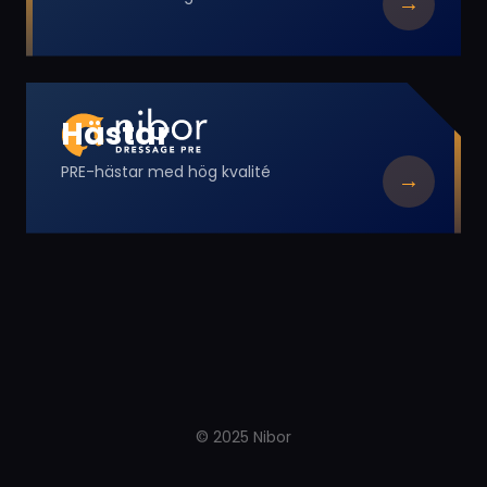
→
Hästar
PRE-hästar med hög kvalité
→
©
2025
Nibor